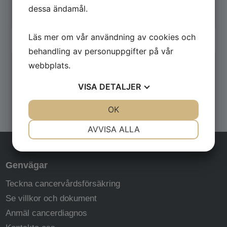
dessa ändamål.
cancerprevention direkt i din inkorg.
Läs mer om vår användning av cookies och
behandling av personuppgifter på vår
webbplats.
Jag godkänner Alivias
Integritetspolicy
VISA
DETALJER
JA
NEJ
OK
JA
NEJ
NÖDVÄNDIG
INSTÄLLNINGAR
AVVISA ALLA
JA
NEJ
JA
NEJ
MARKNADSFÖRING
STATISTIK
Genvägar
Teckna cancervårdsförsäkring
Se villkor och dokument
Anmäl cancerdiagnos