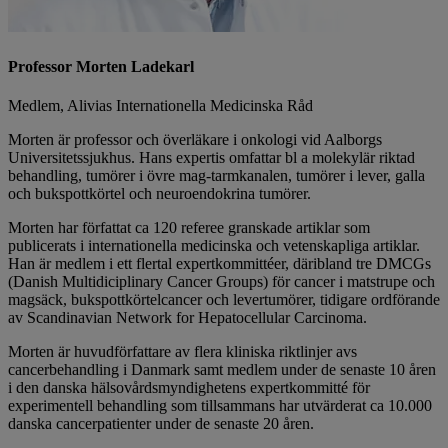
Professor Morten Ladekarl
Medlem, Alivias Internationella Medicinska Råd
Morten är professor och överläkare i onkologi vid Aalborgs
Universitetssjukhus. Hans expertis omfattar bl a molekylär riktad
behandling, tumörer i övre mag-tarmkanalen, tumörer i lever, galla
och bukspottkörtel och neuroendokrina tumörer.
Morten har författat ca 120 referee granskade artiklar som
publicerats i internationella medicinska och vetenskapliga artiklar.
Han är medlem i ett flertal expertkommittéer, däribland tre DMCGs
(Danish Multidiciplinary Cancer Groups) för cancer i matstrupe och
magsäck, bukspottkörtelcancer och levertumörer, tidigare ordförande
av Scandinavian Network for Hepatocellular Carcinoma.
Morten är huvudförfattare av flera kliniska riktlinjer avs
cancerbehandling i Danmark samt medlem under de senaste 10 åren
i den danska hälsovårdsmyndighetens expertkommitté för
experimentell behandling som tillsammans har utvärderat ca 10.000
danska cancerpatienter under de senaste 20 åren.