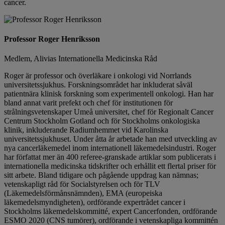
cancer.
Professor Roger Henriksson
Medlem, Alivias Internationella Medicinska Råd
Roger är professor och överläkare i onkologi vid Norrlands
universitetssjukhus. Forskningsområdet har inkluderat såväl
patientnära klinisk forskning som experimentell onkologi. Han har
bland annat varit prefekt och chef för institutionen för
strålningsvetenskaper Umeå universitet, chef för Regionalt Cancer
Centrum Stockholm Gotland och för Stockholms onkologiska
klinik, inkluderande Radiumhemmet vid Karolinska
universitetssjukhuset. Under åtta år arbetade han med utveckling av
nya cancerläkemedel inom internationell läkemedelsindustri. Roger
har författat mer än 400 referee-granskade artiklar som publicerats i
internationella medicinska tidskrifter och erhållit ett flertal priser för
sitt arbete. Bland tidigare och pågående uppdrag kan nämnas;
vetenskapligt råd för Socialstyrelsen och för TLV
(Läkemedelsförmånsnämnden), EMA (europeiska
läkemedelsmyndigheten), ordförande expertrådet cancer i
Stockholms läkemedelskommitté, expert Cancerfonden, ordförande
ESMO 2020 (CNS tumörer), ordförande i vetenskapliga kommittén