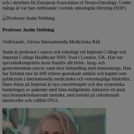
och i styrelsen för European Association of Neuro-Oncology. Under
många år var han ordförande i svensk onkologisk förening (SOF).
Professor Justin Stebbing
Ordförande, Alivias Internationella Medicinska Råd
Justin är professor i cancer och onkologi vid Imperial College och
Imperial College Healthcare NHS Trust i London, UK. Han har
specialistkompetens inom framför allt bröst-, lung- och
gastrointestinal-cancer, samt dess behandling med immunterapi. Han
har författat mer än 600 referee-granskade artiklar och kapitel som
publicerats i internationella medicinska och vetenskapliga tidskrifter.
Hans fokus på Imperial är nya cancerterapier och den systemiska
hanteringen av patienter med fasta maligniteter, inklusive ett antal
nya biomarkörsbaserade metoder, med tonvikt på cirkulerande
tumörceller och cellfritt DNA.