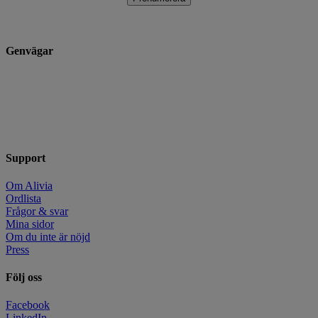
Genvägar
Teckna cancervårdsförsäkring
Se villkor och dokument
Anmäl cancerdiagnos
Kontakta oss
Jobba hos oss
Support
Om Alivia
Ordlista
Frågor & svar
Mina sidor
Om du inte är nöjd
Press
Följ oss
Facebook
LinkedIn