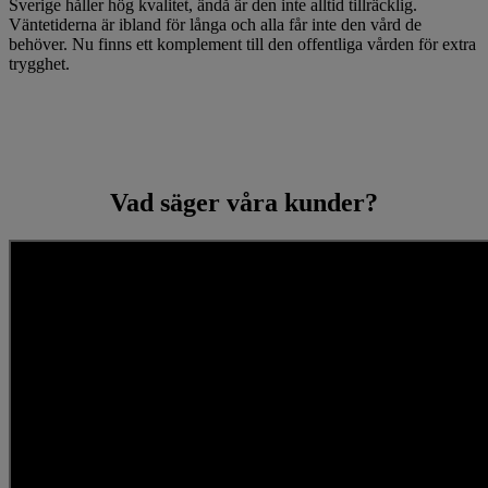
Sverige håller hög kvalitet, ändå är den inte alltid tillräcklig.
Väntetiderna är ibland för långa och alla får inte den vård de
behöver. Nu finns ett komplement till den offentliga vården för extra
trygghet.
Vad säger våra kunder?