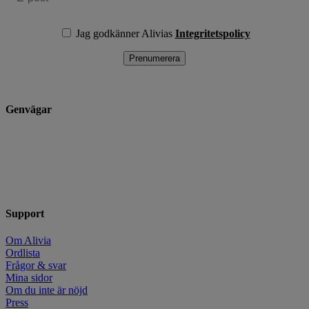
Jag godkänner Alivias
Integritetspolicy
Genvägar
Teckna cancervårdsförsäkring
Se villkor och dokument
Anmäl cancerdiagnos
Kontakta oss
Jobba hos oss
Support
Om Alivia
Ordlista
Frågor & svar
Mina sidor
Om du inte är nöjd
Press