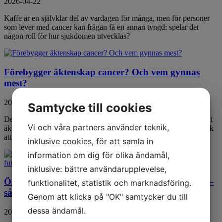
2026-04-22
Kaffe är en självklar del av vardagen för många, men för personer
som lever med cancer kan frågan få en annan tyngd: spelar det
någon roll för hur sjukdomen utvecklas?
Förebygger äktenskap cancer? Och vem gynnas
mest?
2026-04-20
Samtycke till cookies
Det visar sig att äktenskapet kan ha en bieffekt som ingen nämner i
Vi och våra partners använder teknik,
äktenskapslöften: personer som har varit gifta verkar ha mindre risk
att utveckla cancer än de som aldrig har gift sig alls.
inklusive cookies, för att samla in
information om dig för olika ändamål,
inklusive: bättre användarupplevelse,
Östrogenplåster för behandling av prostatacancer –
funktionalitet, statistik och marknadsföring.
så här fungerar det
Genom att klicka på "OK" samtycker du till
dessa ändamål.
2026-04-09