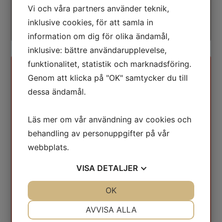
Vi och våra partners använder teknik,
arbete.
inklusive cookies, för att samla in
information om dig för olika ändamål,
inklusive: bättre användarupplevelse,
funktionalitet, statistik och marknadsföring.
2
Genom att klicka på "OK" samtycker du till
Analys av medicinsk specialist
dessa ändamål.
Underlaget analyseras och arbetet
genomförs i samverkan med en
Läs mer om vår användning av cookies och
internationellt erkänd och
behandling av personuppgifter på vår
välrenommerad specialist med relevant
webbplats.
kunskap inom just den cancerform som
VISA
DETALJER
patienten drabbats av. Vid behov
översätter vi till engelska för att
JA
NEJ
OK
JA
NEJ
underlätta den internationella
NÖDVÄNDIG
INSTÄLLNINGAR
AVVISA ALLA
samverkan.