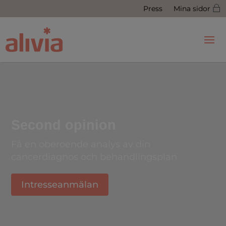
Press
Mina sidor
Second opinion
Få en oberoende analys av din
cancerdiagnos och behandlingsplan
Intresseanmälan