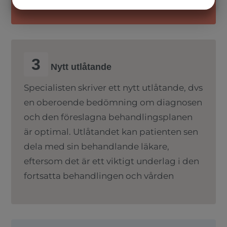
JA
NEJ
JA
NEJ
MARKNADSFÖRING
STATISTIK
3
Nytt utlåtande
Specialisten skriver ett nytt utlåtande, dvs
en oberoende bedömning om diagnosen
och den föreslagna behandlingsplanen
är optimal. Utlåtandet kan patienten sen
dela med sin behandlande läkare,
eftersom det är ett viktigt underlag i den
fortsatta behandlingen och vården