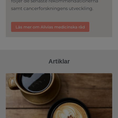
följer de senaste rekommendationerna
samt cancerforskningens utveckling.
Läs mer om Alivias medicinska råd
Artiklar