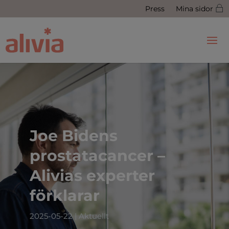
Press
Mina sidor
Joe Bidens
prostatacancer –
Alivias experter
förklarar
2025-05-22
|
Aktuellt