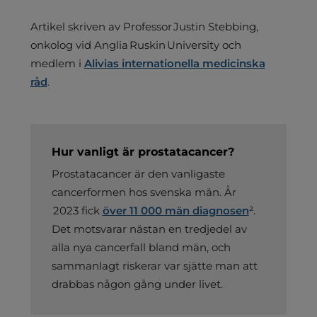
Artikel skriven av Professor Justin Stebbing,
onkolog vid Anglia Ruskin University och
medlem i
Alivias internationella medicinska
råd
.
Hur vanligt är prostatacancer?
Prostatacancer är den vanligaste
cancerformen hos svenska män. År
2023 fick
över 11 000 män diagnosen
²
.
Det motsvarar nästan en tredjedel av
alla nya cancerfall bland män, och
sammanlagt riskerar var sjätte man att
drabbas någon gång under livet.