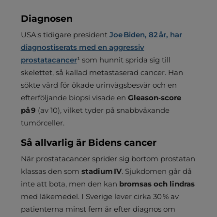
Diagnosen
USA:s tidigare president
Joe Biden, 82 år, har
diagnostiserats med en aggressiv
prostatacancer
¹ som hunnit sprida sig till
skelettet, så kallad metastaserad cancer. Han
sökte vård för ökade urinvägsbesvär och en
efterföljande biopsi visade en
Gleason‑score
på 9
(av 10), vilket tyder på snabbväxande
tumörceller.
Så allvarlig är Bidens cancer
När prostatacancer sprider sig bortom prostatan
klassas den som
stadium IV
. Sjukdomen går då
inte att bota, men den kan
bromsas och lindras
med läkemedel. I Sverige lever cirka 30 % av
patienterna minst fem år efter diagnos om