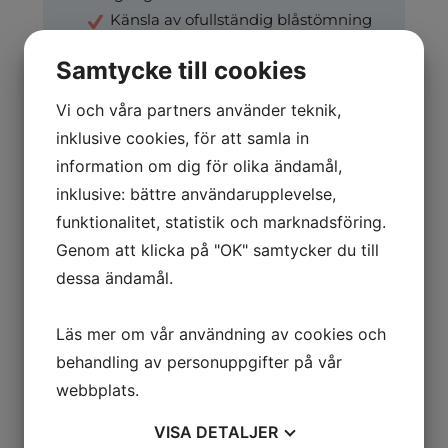
Känsla av ofullständig blåstömning
Skelettsmärta i höfter, rygg eller
Samtycke till cookies
bäcken
Vi och våra partners använder teknik,
Regelbunden PSA‑kontroll kan
inklusive cookies, för att samla in
upptäcka cancer innan symtom märks.
Prata med din läkare om du är över 50
information om dig för olika ändamål,
år eller har ärftlighet.
Läs mer om
inklusive: bättre användarupplevelse,
prostatacancer >
funktionalitet, statistik och marknadsföring.
Genom att klicka på "OK" samtycker du till
dessa ändamål.
Därför är detta viktigt för dig
Läs mer om vår användning av cookies och
Cancer gör ingen åtskillnad mellan känd och
okänd.
Bidens fall påminner oss om att
behandling av personuppgifter på vår
sjukdom kan drabba vem som helst
, oavsett
webbplats.
status. Samtidigt visar det hur avgörande det är
VISA
DETALJER
att: