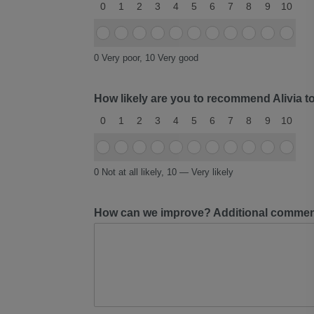
0
1
2
3
4
5
6
7
8
9
10
Item
Item
Item
Item
Item
Item
Item
Item
Item
Item
Item
#1
#1
#1
#1
#1
#1
#1
#1
#1
#1
#1
0 Very poor, 10 Very good
0
1
2
3
4
5
6
7
8
9
10
How likely are you to recommend Alivia to
0
1
2
3
4
5
6
7
8
9
10
Item
Item
Item
Item
Item
Item
Item
Item
Item
Item
Item
#1
#1
#1
#1
#1
#1
#1
#1
#1
#1
#1
0 Not at all likely, 10 — Very likely
0
1
2
3
4
5
6
7
8
9
10
How can we improve? Additional comme