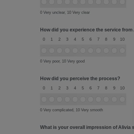
Item
Item
Item
Item
Item
Item
Item
Item
Item
Item
Item
#1
#1
#1
#1
#1
#1
#1
#1
#1
#1
#1
0 Very unclear, 10 Very clear
0
1
2
3
4
5
6
7
8
9
10
How did you experience the service from 
0
1
2
3
4
5
6
7
8
9
10
Item
Item
Item
Item
Item
Item
Item
Item
Item
Item
Item
#1
#1
#1
#1
#1
#1
#1
#1
#1
#1
#1
0 Very poor, 10 Very good
0
1
2
3
4
5
6
7
8
9
10
How did you perceive the process?
0
1
2
3
4
5
6
7
8
9
10
Item
Item
Item
Item
Item
Item
Item
Item
Item
Item
Item
#1
#1
#1
#1
#1
#1
#1
#1
#1
#1
#1
0 Very complicated, 10 Very smooth
0
1
2
3
4
5
6
7
8
9
10
What is your overall impression of Alivia 