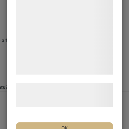
formål, herunder: Tilpasning af annoncering,
bedre brugeroplevelse, funktionalitet,
statistik og marketing. Disse oplysninger
kan blive delt med annoncerings- og
analysepartnere, som kan kombinere dem
 a friend or colleague?
med data, du tidligere har givet dem eller
de har indsamlet gennem din brug af deres
tjenester. Ved at klikke på 'OK' giver du
samtykke til disse formål.
Læs mere om vores brug af cookies og
nts?
behandling af persondata på vores
hjemmeside.
OK