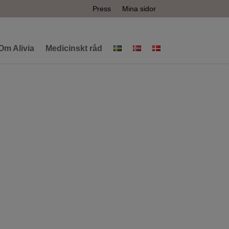
Press
Mina sidor
Om Alivia
Medicinskt råd