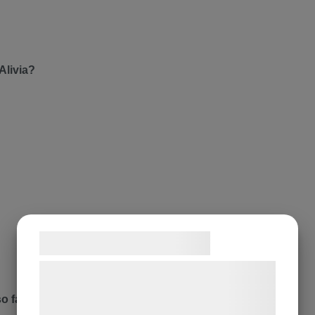
Alivia?
Samtykke til cookies
Vi og vores samarbejdspartnere bruger
teknologier, herunder cookies, til at
so far?
indsamle oplysninger om dig til forskellige