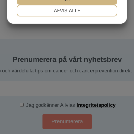
NØDVENDIGE
PRÆFERENCER
AFVIS ALLE
MARKETING
STATISTIK
Prenumerera på vårt nyhetsbrev
och värdefulla tips om cancer och cancerprevention direkt i
Jag godkänner Alivias
Integritetspolicy