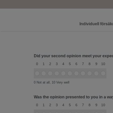
Individuell försäk
Did your second opinion meet your expe
0
1
2
3
4
5
6
7
8
9
10
Item
Item
Item
Item
Item
Item
Item
Item
Item
Item
Item
#1
#1
#1
#1
#1
#1
#1
#1
#1
#1
#1
0 Not at all, 10 Very well
0
1
2
3
4
5
6
7
8
9
10
Was the opinion presented to you in a w
0
1
2
3
4
5
6
7
8
9
10