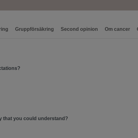
ring
Gruppförsäkring
Second opinion
Om cancer
ctations?
ay that you could understand?