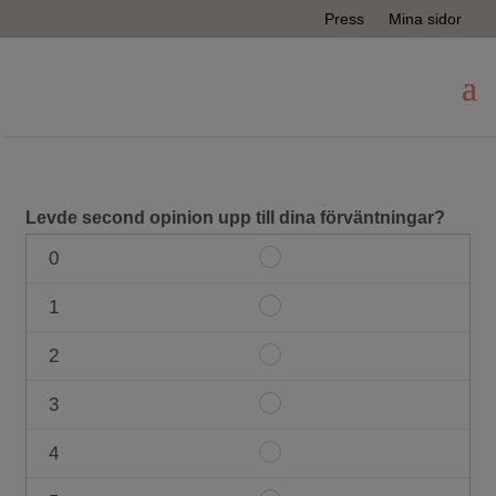
Press
Mina sidor
Levde second opinion upp till dina förväntningar?
0
Item
#1
1
Item
0
#1
2
Item
1
#1
3
Item
2
#1
4
Item
3
#1