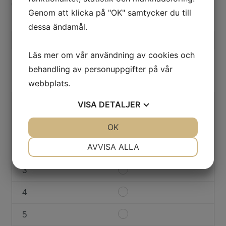
0 mycket dålig, 10 mycket bra
10
Genom att klicka på "OK" samtycker du till
Kommentar
dessa ändamål.
Läs mer om vår användning av cookies och
behandling av personuppgifter på vår
I vilken grad känner du att du får det stöd du
webbplats.
behöver?
0
Item
VISA
DETALJER
#1
1
Item
JA
NEJ
OK
JA
NEJ
0
#1
NÖDVÄNDIG
INSTÄLLNINGAR
AVVISA ALLA
2
Item
1
#1
JA
NEJ
JA
NEJ
3
Item
2
MARKNADSFÖRING
STATISTIK
#1
4
Item
3
#1
5
Item
4