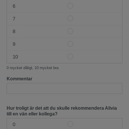
#1
6
Item
5
#1
7
Item
6
#1
8
Item
7
#1
9
Item
8
#1
10
Item
9
#1
0 mycket dåligt, 10 mycket bra
10
Kommentar
Hur troligt är det att du skulle rekommendera Alivia
till en vän eller kollega?
0
Item