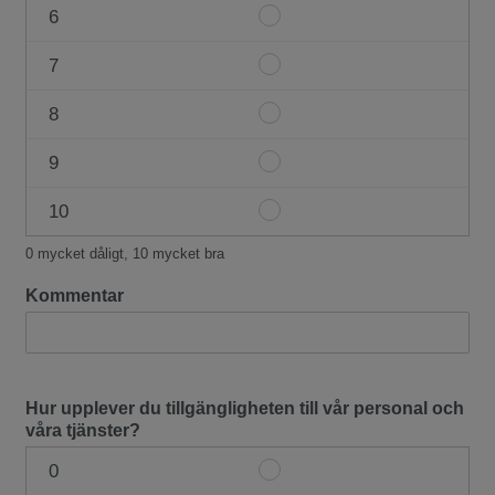
6
Item
5
#1
7
Item
6
#1
8
Item
7
#1
9
Item
8
#1
10
Item
9
#1
0 mycket dåligt, 10 mycket bra
10
Kommentar
Hur upplever du tillgängligheten till vår personal och
våra tjänster?
0
Item