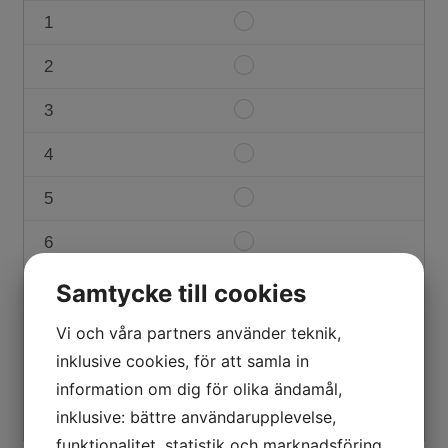
#1
1
Item
0
#1
2
Item
1
#1
3
Item
2
#1
4
Item
3
#1
5
Item
4
#1
6
Item
5
#1
7
Item
Samtycke till cookies
6
#1
8
Item
Vi och våra partners använder teknik,
7
#1
inklusive cookies, för att samla in
9
Item
8
information om dig för olika ändamål,
#1
inklusive: bättre användarupplevelse,
10
Item
9
#1
funktionalitet, statistik och marknadsföring.