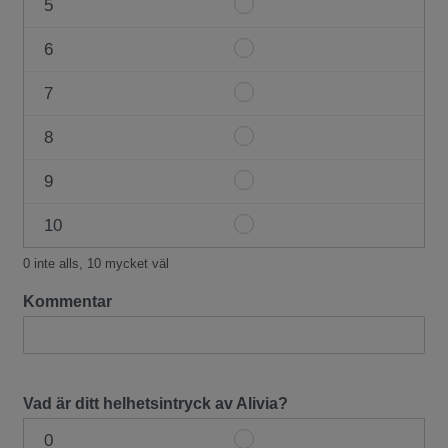
5
Item
4
#1
6
Item
5
#1
7
Item
6
#1
8
Item
7
#1
9
Item
8
#1
10
Item
9
#1
0 inte alls, 10 mycket väl
10
Kommentar
Vad är ditt helhetsintryck av Alivia?
0
Item