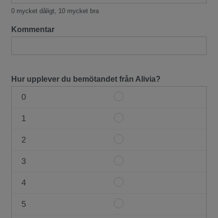
#1
0 mycket dåligt, 10 mycket bra
10
Kommentar
Hur upplever du bemötandet från Alivia?
0
Item
#1
1
Item
0
#1
2
Item
1
#1
3
Item
2
#1
4
Item
3
#1
5
Item
4
#1