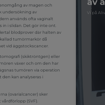
av 
r genomgång av magen och
sk undersökning av
Vi på Al
ern används ofta vaginalt
in i slidan. Det gör inte ont.
ertal blodprover där halten av
å kallad tumörmarkör då
net vid äggstockscancer.
omografi (skiktröntgen) eller
umören växer och om den har
avlägsnas tumören via operation
tt den kan analyseras i
na (ovarialcancer) sker
 vårdförlopp (SVF).