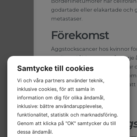
Borderlinetumörer har cellföränd
godartade eller elakartade och ge
metastaser.
Förekomst
Äggstockscancer hos kvinnor fö
vanligast i åldern 55–65 år. Varj
cancer i äggstockarna. Ofta har 
Samtycke till cookies
när den upptäcks. Men även om 
Vi och våra partners använder teknik,
med rätt behandling går det att l
inklusive cookies, för att samla in
sjukdomen.
information om dig för olika ändamål,
inklusive: bättre användarupplevelse,
funktionalitet, statistik och marknadsföring.
Orsaker
till äg
Genom att klicka på "OK" samtycker du till
dessa ändamål.