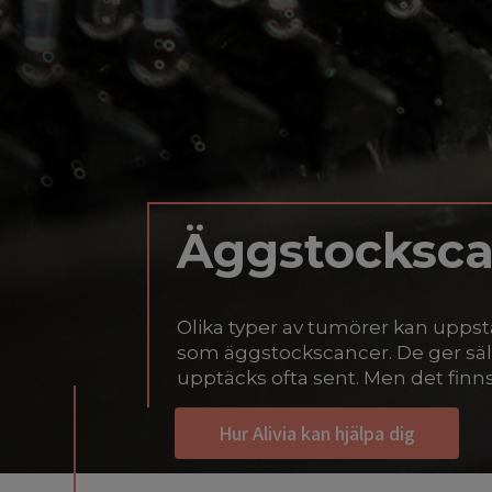
Äggstocksca
Olika typer av tumörer kan uppst
som äggstockscancer. De ger s
upptäcks ofta sent. Men det finns
Hur Alivia kan hjälpa dig