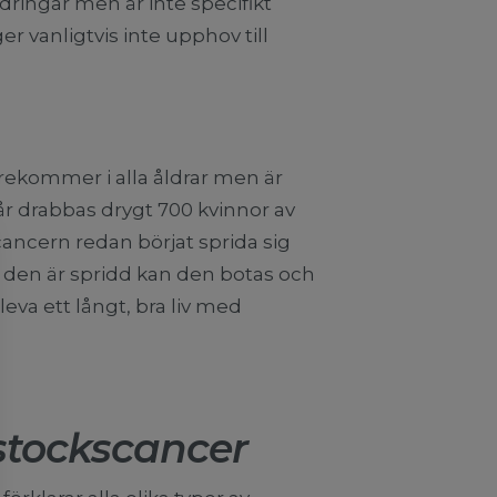
ringar men är inte specifikt
r vanligtvis inte upphov till
rekommer i alla åldrar men är
e år drabbas drygt 700 kvinnor av
cancern redan börjat sprida sig
den är spridd kan den botas och
eva ett långt, bra liv med
gstockscancer