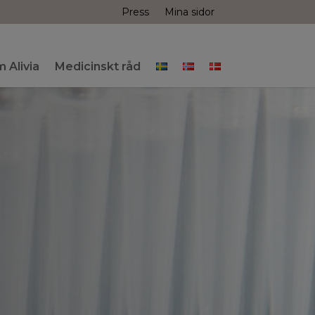
Press
Mina sidor
 Alivia
Medicinskt råd