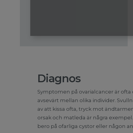
Diagnos
Symptomen på ovarialcancer är ofta o
avsevärt mellan olika individer. Svull
av att kissa ofta, tryck mot ändtarme
orsak och matleda är några exempe
bero på ofarliga cystor eller någon 