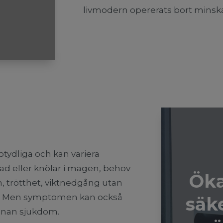
livmodern opererats bort minskar
tydliga och kan variera
nad eller knölar i magen, behov
Öka
n, trötthet, viktnedgång utan
l. Men symptomen kan också
säk
annan sjukdom.