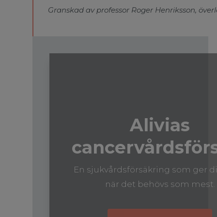
Granskad av professor Roger Henriksson, över
Alivias
cancervårdsför
En sjukvårdsförsäkring som ger di
när det behövs som mest.