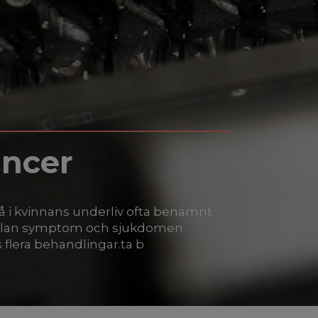
ncer
å i kvinnans underliv ofta benämnt
ällan symptom och sjukdomen
 flera behandlingar.ta b