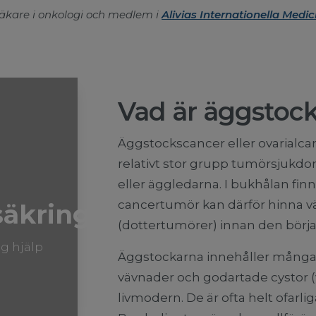
läkare i onkologi och medlem i
Alivias Internationella Medi
Vad är äggstoc
Äggstockscancer eller ovarialca
relativt stor grupp tumörsjukd
eller äggledarna. I bukhålan fi
cancertumör kan därför hinna vä
säkring
(dottertumörer) innan den börj
g hjälp
Äggstockarna innehåller många o
vävnader och godartade cystor (v
livmodern. De är ofta helt ofa