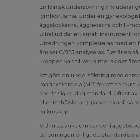
En klinisk undersökning inkludera
lymfkörtlarna. Under en gynekologi
äggstockarna, äggledarna och livmod
ultraljud där ett smalt instrument förs 
Utredningen kompletteras med ett fl
ämnet CA125 analyseras. Det är en s
kroppen kan tillverka mer av det äm
Att göra en undersökning med datort
magnetkamera (MR) för att se hur t
spridit sig är idag standard. Oftast 
eller titthålskirurgi (laparoskopi) så a
mikroskop.
Vid misstanke om cancer i äggstockar
utredningen enligt ett standardiserat