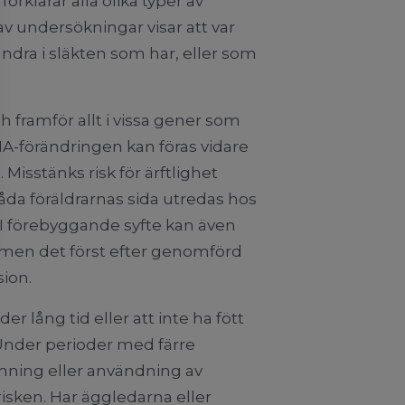
örklarar alla olika typer av
av undersökningar visar att var
ndra i släkten som har, eller som
 framför allt i vissa gener som
-förändringen kan föras vidare
. Misstänks risk för ärftlighet
åda föräldrarnas sida utredas hos
I förebyggande syfte kan även
, men det först efter genomförd
ion.
 lång tid eller att inte ha fött
Under perioder med färre
amning eller användning av
isken. Har äggledarna eller