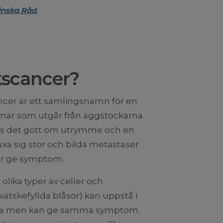
cinska Råd
.
kscancer?
ncer är ett samlingsnamn för en
omar som utgår från äggstockarna
nns det gott om utrymme och en
xa sig stor och bilda metastaser
ar ge symptom.
lika typer av celler och
ätskefyllda blåsor) kan uppstå i
rliga men kan ge samma symptom.