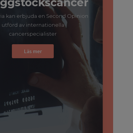
äggstockscancer
ivia kan erbjuda en Second Opinion
utförd av internationella
cancerspecialister
Läs mer