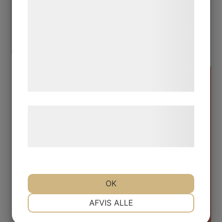
statistik og marketing. Disse oplysninger
kan blive delt med annoncerings- og
analysepartnere, som kan kombinere dem
med data, du tidligere har givet dem eller
de har indsamlet gennem din brug af deres
tjenester. Ved at klikke på 'OK' giver du
samtykke til disse formål.
Diagnos av huvud-halscancer
Læs mere om vores brug af cookies og
Ett sjukdomstecken kan vara långvarig
behandling af persondata på vores
heshet utan att man har någon
hjemmeside.
infektion eller ser någon annan tydlig
förklaring till symptomet. Men att vara
hes är vanligt symptom som ofta beror
OK
på något annat än cancer.
NØDVENDIGE
PRÆFERENCER
AFVIS ALLE
Upptäcker man en knöl, en vårta eller