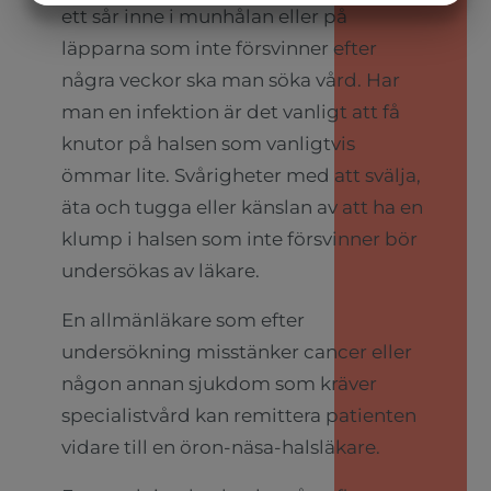
ett sår inne i munhålan eller på
MARKETING
STATISTIK
läpparna som inte försvinner efter
några veckor ska man söka vård. Har
man en infektion är det vanligt att få
knutor på halsen som vanligtvis
ömmar lite. Svårigheter med att svälja,
äta och tugga eller känslan av att ha en
klump i halsen som inte försvinner bör
undersökas av läkare.
En allmänläkare som efter
undersökning misstänker cancer eller
någon annan sjukdom som kräver
specialistvård kan remittera patienten
vidare till en öron-näsa-halsläkare.