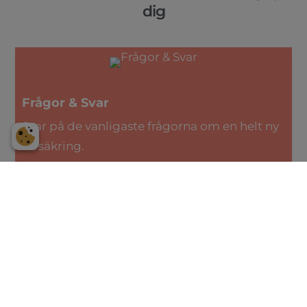
dig
Frågor & Svar
Svar på de vanligaste frågorna om en helt ny
försäkring.
1 av 3 drabbas. Vi vill minska oron
Alivia är ett vårdföretag med en unik
spetskompetens inom cancerdiagnoser. För
att göra kunskap och vård inom cancer