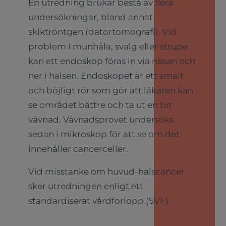
En utredning brukar bestå av flera
undersökningar, bland annat
skiktröntgen (datortomografi). Vid
problem i munhåla, svalg eller strupe
kan ett endoskop föras in via näsan och
ner i halsen. Endoskopet är ett smalt
och böjligt rör som gör att läkaren kan
se området bättre och ta ut en bit
vävnad. Vävnadsprovet undersöks
sedan i mikroskop för att se om det
innehåller cancerceller.
Vid misstanke om huvud-halscancer
sker utredningen enligt ett
standardiserat vårdförlopp (SVF).