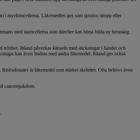
) i myelomcellerna. Läkemedlen ges som sprutor, dropp eller
lsammans med stamcellerna som därefter kan börja bilda ny benmärg.
rötthet. Ibland påverkas känseln med stickningar i händer och
kningar kan även lindras med andra läkemedel. Ibland ges också
. Bisfosfonater är läkemedel som stärker skelettet. Ofta behövs även
vid cancersjukdom.
v.