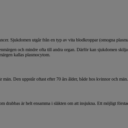
ncer. Sjukdomen utgår från en typ av vita blodkroppar (omogna plasmace
av benmärgen och mindre ofta till andra organ. Därför kan sjukdomen skil
nmärgen kallas plasmocytom.
r män. Den uppstår oftast efter 70 års ålder, både hos kvinnor och män.
a som drabbas är helt ensamma i släkten om att insjukna. Ett möjligt för