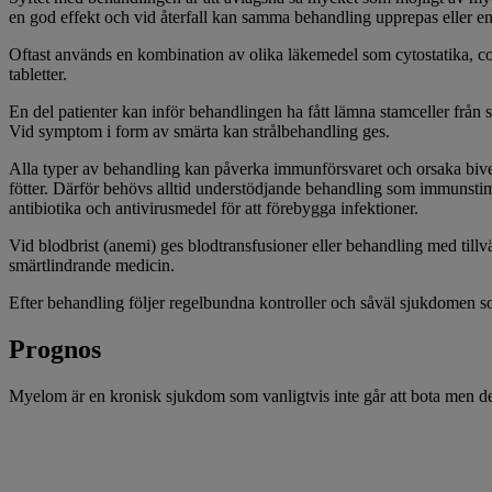
en god effekt och vid återfall kan samma behandling upprepas eller e
Oftast används en kombination av olika läkemedel som cytostatika, 
tabletter.
En del patienter kan inför behandlingen ha fått lämna stamceller frå
Vid symptom i form av smärta kan strålbehandling ges.
Alla typer av behandling kan påverka immunförsvaret och orsaka biv
fötter. Därför behövs alltid understödjande behandling som immunsti
antibiotika och antivirusmedel för att förebygga infektioner.
Vid blodbrist (anemi) ges blodtransfusioner eller behandling med tillv
smärtlindrande medicin.
Efter behandling följer regelbundna kontroller och såväl sjukdomen so
Prognos
Myelom är en kronisk sjukdom som vanligtvis inte går att bota men de f