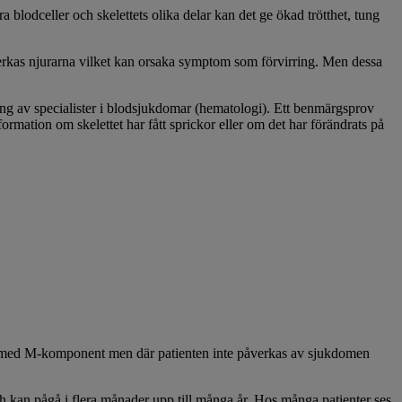
blodceller och skelettets olika delar kan det ge ökad trötthet, tung
verkas njurarna vilket kan orsaka symptom som förvirring. Men dessa
ng av specialister i blodsjukdomar (hematologi). Ett benmärgsprov
rmation om skelettet har fått sprickor eller om det har förändrats på
n med M-komponent men där patienten inte påverkas av sjukdomen
h kan pågå i flera månader upp till många år. Hos många patienter ses