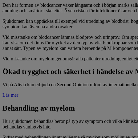
Den här formen av blodcancer växer långsamt och i början märks sällan
andning och smärtor i skelettet. Även risken för infektioner ökar och b
Sjukdomen kan upptäckas till exempel vid utredning av blodbrist, hög
symptom kan även ha andra orsaker.
Vid misstanke om blodcancer lämnas blodprov och urinprov. Om specie
kan visa om det finns för mycket av den typ av vita blodkroppar som ka
annat sätt. Typen av myelom kan variera beroende på M-komponente
Vid misstanke om myelom genomgår alla patienter utredning enligt ett
Ökad trygghet och säkerhet i händelse av
Vi på Alivia kan erbjuda en Second Opinion utförd av internationella 
Läs mer
Behandling av myelom
Hur sjukdomen behandlas beror på typ av symptom och vilka kliniska
behandlas vanligtvis inte.
Syftet med behandlingen är att avlägsna så mycket som möjligt av mye