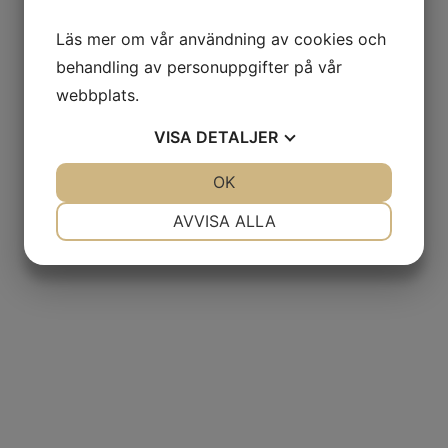
Läs mer om vår användning av cookies och
behandling av personuppgifter på vår
webbplats.
VISA
DETALJER
JA
NEJ
OK
JA
NEJ
NÖDVÄNDIG
INSTÄLLNINGAR
AVVISA ALLA
JA
NEJ
JA
NEJ
MARKNADSFÖRING
STATISTIK