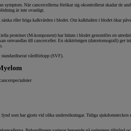
 symptom. När cancercellerna förökar sig okontrollerat skadar de andra 
lödning är inte ovanligt.
 sänka eller höga kalkvärden i blodet. Om kalkhalten i blodet ökar på
lla proteiner (M-komponent) har hittats i blodet genomförs en utredni
n omvandlas till cancerceller. En skiktröntgen (datortomografi) ger info
n.
 standardiserat vårdförlopp (SVF).
 Myelom
cancerspecialister
 fynd som har gjorts vid olika undersökningar. Tidiga sjukdomstecke
lomcellerna. Behandlingen varierar beroende på patientens tillstånd oc