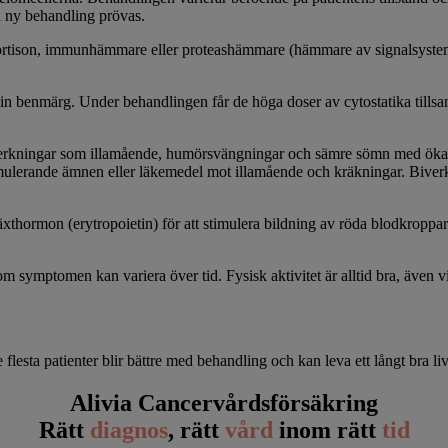
n ny behandling prövas.
cortison, immunhämmare eller proteashämmare (hämmare av signalsystem
n sin benmärg. Under behandlingen får de höga doser av cytostatika til
erkningar som illamående, humörsvängningar och sämre sömn med ökad t
mulerande ämnen eller läkemedel mot illamående och kräkningar. Biver
äxthormon (erytropoietin) för att stimulera bildning av röda blodkroppar
m symptomen kan variera över tid. Fysisk aktivitet är alltid bra, även 
lesta patienter blir bättre med behandling och kan leva ett långt bra li
Alivia Cancervårdsförsäkring
Rätt
diagnos
, rätt
vård
inom rätt
tid