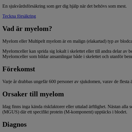
En sjukvårdsförsäkring som ger dig hjälp när det behövs som mest.
Teckna försäkring
Vad är myelom?
Myelom eller Multipelt myelom är en malign (elakartad) typ av blodca
Myelomceller kan sprida sig lokalt i skelettet eller till andra delar 
Myelomceller som bildar ansamlingar både i skelettet och utanför be
Förekomst
Varje år drabbas ungefär 600 personer av sjukdomen, varav de flesta ä
Orsaker till myelom
Idag finns inga kända riskfaktorer eller uttalad ärftlighet. Nästan all
(MGUS) där ett specifikt protein (M-komponent) upptäcks i blodet.
Diagnos