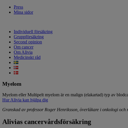
Press
Mina sidor
Individuell försäkring
Gruppförsäkring
Second opinion
Om cancer
Om Alivia
Medicinskt råd
Myelom
Myelom eller Multipelt myelom är en malign (elakartad) typ av blodca
Hur Alivia kan hjälpa dig
Granskad av professor Roger Henriksson, överläkare i onkologi och
Alivias cancervårdsförsäkring