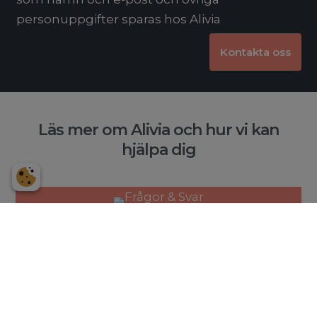
personuppgifter sparas hos Alivia
Kontakta oss
Läs mer om Alivia och hur vi kan
hjälpa dig
Frågor & Svar
Svar på de vanligaste frågorna om en helt
ny försäkring.