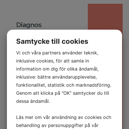
Diagnos
Cancertumörer i njurarna ger inga
Samtycke till cookies
specifika symptom. Besvär som blod i
urinen, kraftigt ökad trötthet,
Vi och våra partners använder teknik,
viktnedgång, knöl i magen och
inklusive cookies, för att samla in
information om dig för olika ändamål,
smärtor i flanken är vanliga vid en
inklusive: bättre användarupplevelse,
mängd olika sjukdomar. Tumören
funktionalitet, statistik och marknadsföring.
upptäcks därför ofta av en slump vid
Genom att klicka på "OK" samtycker du till
till exempel en röntgenundersökning.
dessa ändamål.
Vid misstanke om njurcancer
genomförs olika
Läs mer om vår användning av cookies och
kroppsundersökningar för att
behandling av personuppgifter på vår