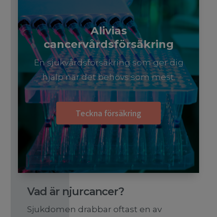
Alivias
cancervårdsförsäkring
En sjukvårdsförsäkring som ger dig
hjälp när det behövs som mest.
Teckna försäkring
Vad är njurcancer?
Sjukdomen drabbar oftast en av