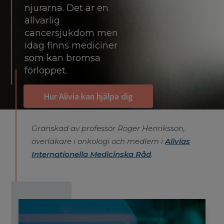
njurarna. Det är en
allvarlig
cancersjukdom men
idag finns mediciner
som kan bromsa
förloppet.
Hur Alivia kan hjälpa dig
Granskad av professor Roger Henriksson,
överläkare i onkologi och medlem i
Alivias
Internationella Medicinska Råd
.