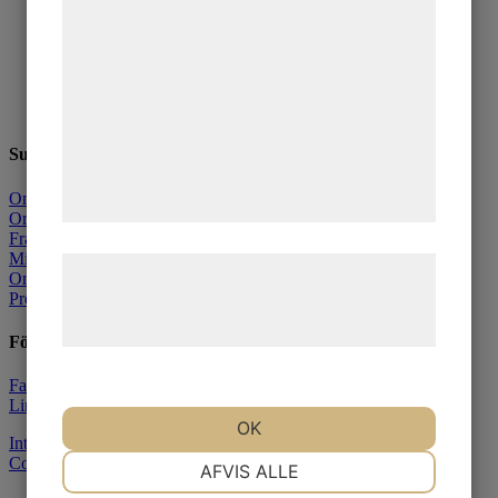
statistik og marketing. Disse oplysninger
Teckna cancervårdsförsäkring
kan blive delt med annoncerings- og
Se villkor och dokument
Anmäl cancerdiagnos
analysepartnere, som kan kombinere dem
Kontakta oss
Jobba hos oss
med data, du tidligere har givet dem eller
de har indsamlet gennem din brug af deres
Support
tjenester. Ved at klikke på 'OK' giver du
Om Alivia
samtykke til disse formål.
Ordlista
Frågor & svar
Mina sidor
Læs mere om vores brug af cookies og
Om du inte är nöjd
behandling af persondata på vores
Press
hjemmeside.
Följ oss
Facebook
LinkedIn
OK
Integritetspolicy
NØDVENDIGE
PRÆFERENCER
Cookies
AFVIS ALLE