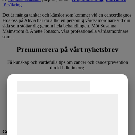
försäkring
Det är många tankar och känslor som kommer vid en cancerdiagnos.
Hos oss på Alivia har du alltid en personlig vårdsamordnare vid din
sida som stöttar dig genom hela behandlingen. Möt Susanna
Malmström & Anette Jonsson, våra professionella vårdsamordnare
som...
Prenumerera på vårt nyhetsbrev
Få kunskap och värdefulla tips om cancer och cancerprevention
direkt i din inkorg.
Samtykke til cookies
Vi og vores samarbejdspartnere bruger
Jag godkänner Alivias
Integritetspolicy
teknologier, herunder cookies, til at
indsamle oplysninger om dig til forskellige
formål, herunder: Tilpasning af annoncering,
bedre brugeroplevelse, funktionalitet,
Genvägar