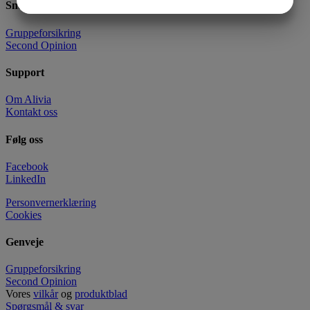
Snarveier
MARKETING
STATISTIK
Gruppeforsikring
Second Opinion
Support
Om Alivia
Kontakt oss
Følg oss
Facebook
LinkedIn
Personvernerklæring
Cookies
Genveje
Gruppeforsikring
Second Opinion
Vores
vilkår
og
produktblad
Spørgsmål & svar