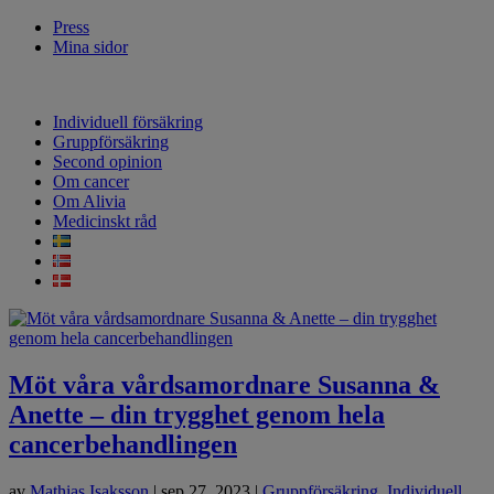
Press
Mina sidor
Individuell försäkring
Gruppförsäkring
Second opinion
Om cancer
Om Alivia
Medicinskt råd
Möt våra vårdsamordnare Susanna &
Anette – din trygghet genom hela
cancerbehandlingen
av
Mathias Isaksson
|
sep 27, 2023
|
Gruppförsäkring
,
Individuell