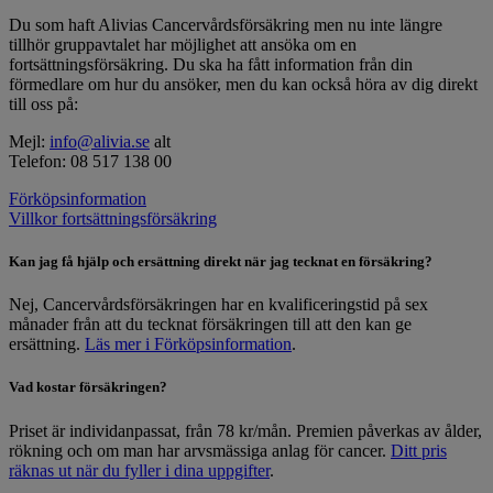
Du som haft Alivias Cancervårdsförsäkring men nu inte längre
tillhör gruppavtalet har möjlighet att ansöka om en
fortsättningsförsäkring. Du ska ha fått information från din
förmedlare om hur du ansöker, men du kan också höra av dig direkt
till oss på:
Mejl:
info@alivia.se
alt
Telefon: 08 517 138 00
Förköpsinformation
Villkor fortsättningsförsäkring
Kan jag få hjälp och ersättning direkt när jag tecknat en försäkring?
Nej, Cancervårdsförsäkringen har en kvalificeringstid på sex
månader från att du tecknat försäkringen till att den kan ge
ersättning.
Läs mer i Förköpsinformation
.
Vad kostar försäkringen?
Priset är individanpassat, från 78 kr/mån. Premien påverkas av ålder,
rökning och om man har arvsmässiga anlag för cancer.
Ditt pris
räknas ut när du fyller i dina uppgifter
.