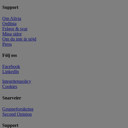
Support
Om Alivia
Ordlista
Frågor & svar
Mina sidor
Om du inte är nöjd
Press
Följ oss
Facebook
LinkedIn
Integritetspolicy
Cookies
Snarveier
Gruppeforsikring
Second Opinion
Support