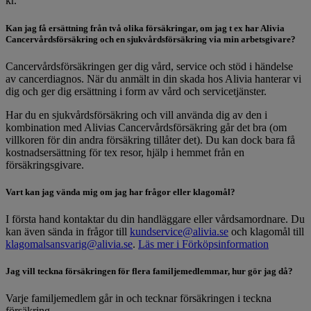
kr.
Kan jag få ersättning från två olika försäkringar, om jag t ex har Alivia
Cancervårdsförsäkring och en sjukvårdsförsäkring via min arbetsgivare?
Cancervårdsförsäkringen ger dig vård, service och stöd i händelse
av cancerdiagnos. När du anmält in din skada hos Alivia hanterar vi
dig och ger dig ersättning i form av vård och servicetjänster.
Har du en sjukvårdsförsäkring och vill använda dig av den i
kombination med Alivias Cancervårdsförsäkring går det bra (om
villkoren för din andra försäkring tillåter det). Du kan dock bara få
kostnadsersättning för tex resor, hjälp i hemmet från en
försäkringsgivare.
Vart kan jag vända mig om jag har frågor eller klagomål?
I första hand kontaktar du din handläggare eller vårdsamordnare. Du
kan även sända in frågor till
kundservice@alivia.se
och klagomål till
klagomalsansvarig@alivia.se
.
Läs mer i Förköpsinformation
Jag vill teckna försäkringen för flera familjemedlemmar, hur gör jag då?
Varje familjemedlem går in och tecknar försäkringen i teckna
försäkring