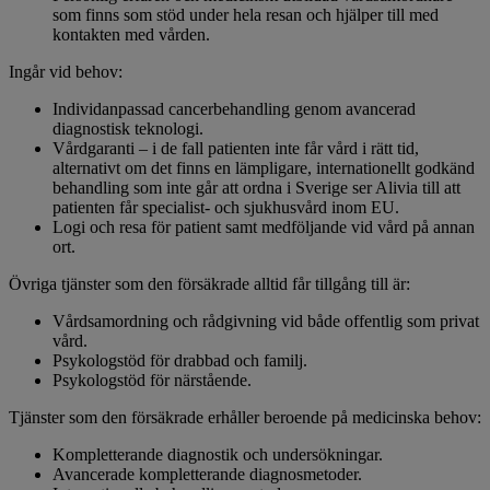
som finns som stöd under hela resan och hjälper till med
kontakten med vården.
Ingår vid behov:
Individanpassad cancerbehandling genom avancerad
diagnostisk teknologi.
Vårdgaranti – i de fall patienten inte får vård i rätt tid,
alternativt om det finns en lämpligare, internationellt godkänd
behandling som inte går att ordna i Sverige ser Alivia till att
patienten får specialist- och sjukhusvård inom EU.
Logi och resa för patient samt medföljande vid vård på annan
ort.
Övriga tjänster som den försäkrade alltid får tillgång till är:
Vårdsamordning och rådgivning vid både offentlig som privat
vård.
Psykologstöd för drabbad och familj.
Psykologstöd för närstående.
Tjänster som den försäkrade erhåller beroende på medicinska behov:
Kompletterande diagnostik och undersökningar.
Avancerade kompletterande diagnosmetoder.