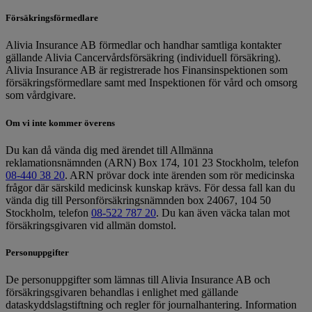
Försäkringsförmedlare
Alivia Insurance AB förmedlar och handhar samtliga kontakter
gällande Alivia Cancervårdsförsäkring (individuell försäkring).
Alivia Insurance AB är registrerade hos Finansinspektionen som
försäkringsförmedlare samt med Inspektionen för vård och omsorg
som vårdgivare.
Om vi inte kommer överens
Du kan då vända dig med ärendet till Allmänna
reklamationsnämnden (ARN) Box 174, 101 23 Stockholm, telefon
08-440 38 20
. ARN prövar dock inte ärenden som rör medicinska
frågor där särskild medicinsk kunskap krävs. För dessa fall kan du
vända dig till Personförsäkringsnämnden box 24067, 104 50
Stockholm, telefon
08-522 787 20
. Du kan även väcka talan mot
försäkringsgivaren vid allmän domstol.
Personuppgifter
De personuppgifter som lämnas till Alivia Insurance AB och
försäkringsgivaren behandlas i enlighet med gällande
dataskyddslagstiftning och regler för journalhantering. Information