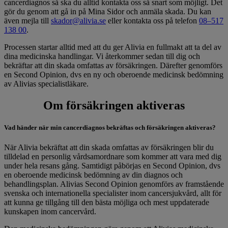
cancerdiagnos så ska du alltid kontakta oss så snart som möjligt. Det
gör du genom att gå in på Mina Sidor och anmäla skada. Du kan
även mejla till
skador@alivia.se
eller kontakta oss på telefon
08–517
138 00
.
Processen startar alltid med att du ger Alivia en fullmakt att ta del av
dina medicinska handlingar. Vi återkommer sedan till dig och
bekräftar att din skada omfattas av försäkringen. Därefter genomförs
en Second Opinion, dvs en ny och oberoende medicinsk bedömning
av Alivias specialistläkare.
Om försäkringen aktiveras
Vad händer när min cancerdiagnos bekräftas och försäkringen aktiveras?
När Alivia bekräftat att din skada omfattas av försäkringen blir du
tilldelad en personlig vårdsamordnare som kommer att vara med dig
under hela resans gång. Samtidigt påbörjas en Second Opinion, dvs
en oberoende medicinsk bedömning av din diagnos och
behandlingsplan. Alivias Second Opinion genomförs av framstående
svenska och internationella specialister inom cancersjukvård, allt för
att kunna ge tillgång till den bästa möjliga och mest uppdaterade
kunskapen inom cancervård.