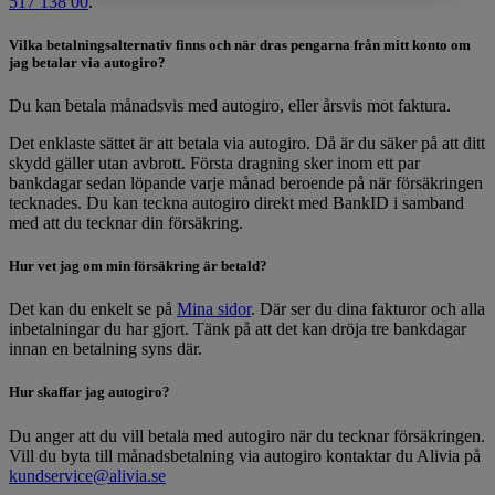
517 138 00
.
Vilka betalningsalternativ finns och när dras pengarna från mitt konto om
jag betalar via autogiro?
Du kan betala månadsvis med autogiro, eller årsvis mot faktura.
Det enklaste sättet är att betala via autogiro. Då är du säker på att ditt
skydd gäller utan avbrott. Första dragning sker inom ett par
bankdagar sedan löpande varje månad beroende på när försäkringen
tecknades. Du kan teckna autogiro direkt med BankID i samband
med att du tecknar din försäkring.
Hur vet jag om min försäkring är betald?
Det kan du enkelt se på
Mina sidor
. Där ser du dina fakturor och alla
inbetalningar du har gjort. Tänk på att det kan dröja tre bankdagar
innan en betalning syns där.
Hur skaffar jag autogiro?
Du anger att du vill betala med autogiro när du tecknar försäkringen.
Vill du byta till månadsbetalning via autogiro kontaktar du Alivia på
kundservice@alivia.se