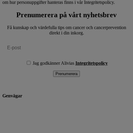
om hur personuppgifter hanteras finns i vår Integritetspolicy.
Prenumerera på vårt nyhetsbrev
Få kunskap och värdefulla tips om cancer och cancerprevention
direkt i din inkorg.
Jag godkänner Alivias
Integritetspolicy
Genvägar
Teckna cancervårdsförsäkring
Se villkor och dokument
Anmäl cancerdiagnos
Kontakta oss
Jobba hos oss