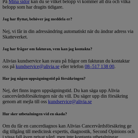
På
Mina sidor
kan du se vilket belopp vi kommer att dra och vilka
belopp som har dragits tidigare.
Jag har flyttat, behöver jag meddela er?
Nej, vi får in din adressändring automatiskt när du ändrar adress via
Skatteverket.
Jag har frågor om fakturan, vem kan jag kontakta?
Alivias kundservice kan svara på frågor om fakturan du kontaktar
oss på
kundservice@alivia.se
eller telefon
08–517 138 00
.
Har jag någon uppsägningstid på försäkringen?
Nej, det finns ingen uppsägningstid. Du kan säga upp Alivia
cancervårdsförsäkringen när du vill. Du säger upp din försäkring
genom att mejla till oss
kundservice@alivia.se
Hur sker utbetalningen vid en skada?
Om du får en cancerdiagnos kan Alivias Cancervårdsförsäkring ge
dig tillgång till medicinsk expertis, diagnostik, Second Opinions och
i vissa fall även privat vård, men inte kontanta utbetalningar.