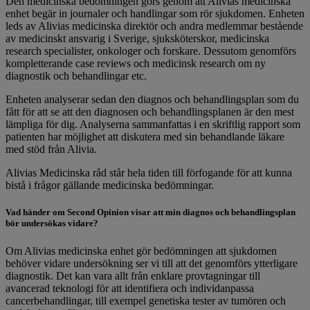
Den medicinska bedömningen görs genom att Alivias medicinska
enhet begär in journaler och handlingar som rör sjukdomen. Enheten
leds av Alivias medicinska direktör och andra medlemmar bestående
av medicinskt ansvarig i Sverige, sjuksköterskor, medicinska
research specialister, onkologer och forskare. Dessutom genomförs
kompletterande case reviews och medicinsk research om ny
diagnostik och behandlingar etc.
Enheten analyserar sedan den diagnos och behandlingsplan som du
fått för att se att den diagnosen och behandlingsplanen är den mest
lämpliga för dig. Analyserna sammanfattas i en skriftlig rapport som
patienten har möjlighet att diskutera med sin behandlande läkare
med stöd från Alivia.
Alivias Medicinska råd står hela tiden till förfogande för att kunna
bistå i frågor gällande medicinska bedömningar.
Vad händer om Second Opinion visar att min diagnos och behandlingsplan
bör undersökas vidare?
Om Alivias medicinska enhet gör bedömningen att sjukdomen
behöver vidare undersökning ser vi till att det genomförs ytterligare
diagnostik. Det kan vara allt från enklare provtagningar till
avancerad teknologi för att identifiera och individanpassa
cancerbehandlingar, till exempel genetiska tester av tumören och