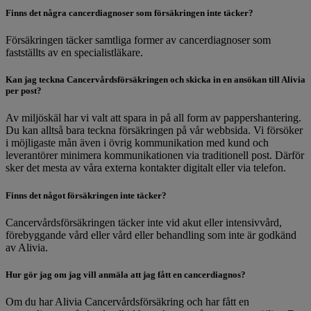
Finns det några cancerdiagnoser som försäkringen inte täcker?
Försäkringen täcker samtliga former av cancerdiagnoser som
fastställts av en specialistläkare.
Kan jag teckna Cancervårdsförsäkringen och skicka in en ansökan till Alivia
per post?
Av miljöskäl har vi valt att spara in på all form av pappershantering.
Du kan alltså bara teckna försäkringen på vår webbsida. Vi försöker
i möjligaste mån även i övrig kommunikation med kund och
leverantörer minimera kommunikationen via traditionell post. Därför
sker det mesta av våra externa kontakter digitalt eller via telefon.
Finns det något försäkringen inte täcker?
Cancervårdsförsäkringen täcker inte vid akut eller intensivvård,
förebyggande vård eller vård eller behandling som inte är godkänd
av Alivia.
Hur gör jag om jag vill anmäla att jag fått en cancerdiagnos?
Om du har Alivia Cancervårdsförsäkring och har fått en