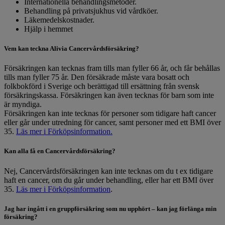
Internationella behandlingsmetoder.
Behandling på privatsjukhus vid vårdköer.
Läkemedelskostnader.
Hjälp i hemmet
Vem kan teckna Alivia Cancervårdsförsäkring?
Försäkringen kan tecknas fram tills man fyller 66 år, och får behållas
tills man fyller 75 år. Den försäkrade måste vara bosatt och
folkbokförd i Sverige och berättigad till ersättning från svensk
försäkringskassa. Försäkringen kan även tecknas för barn som inte
är myndiga.
Försäkringen kan inte tecknas för personer som tidigare haft cancer
eller går under utredning för cancer, samt personer med ett BMI över
35.
Läs mer i Förköpsinformation.
Kan alla få en Cancervårdsförsäkring?
Nej, Cancervårdsförsäkringen kan inte tecknas om du t ex tidigare
haft en cancer, om du går under behandling, eller har ett BMI över
35.
Läs mer i Förköpsinformation
.
Jag har ingått i en gruppförsäkring som nu upphört – kan jag förlänga min
försäkring?