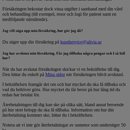
Försäkringen bekostar dock vissa utgifter i samband med din vård
och behandling (till exempel, resor och logi för patient samt en
medföljande närstående).
Jag vill säga upp min försäkring, hur gör jag då?
Du säger upp din försäkring på
kundservice@alivia.se
Jag har avslutat min försäkring. Får jag tillbaka några pengar och I så fall
hur?
När du har avslutat försäkringen skickar vi en bekräftelse till dig.
Den hittar du enkelt på
Mina sidor
när försäkringen blivit avslutad.
I bekräftelsen framgår det om och hur mycket du ska få tillbaka och
vad du behöver göra. Hur mycket du får beror på hur lång tid du
redan har betalat för.
Återbetalningen till dig kan ske på olika sätt, bland annat beroende
på hur stort belopp du ska få tillbaka. Information om hur din
återbetalning kommer ske, hittar du i bekräftelsen.
Notera att vi inte gör återbetalningar av summor som understiger 50