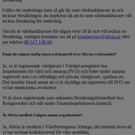
Gäller det underåriga barn så går du som vårdnadshavare in och
tecknar försäkringen, du markerar då att du som vårdnadshavare vill
teckna försäkring för underårig.
Om du är vårdnadshavare för någon över 18 år och vill teckna en
försäkring, vänligen kontakta oss då på
kundservice@alivia.se
eller
per telefon
08-517 138 00
.
Finns det någon statlig insyn och kontroll över Alivias verksamhet?
Ja, vi är registrerade vårdgivare i Vårdgivarregistret hos
Inspektionen för vård och omsorg (IVO) och lyder under samma
regelverk som t ex offentliga och privata vårdgivare, sjukhus etc.
Det innebär bland annat att vi är skyldiga att rapportera till IVO om
vi har medicinska avvikelser.
Vi är även registrerade som anknuten försäkringsförmedlare hos
Bolagsverket och står under Finansinspektionens kontroll.
Är Alivia medlem I någon annan organisation?
Ja, Alivia är medlem i Vårdföretagarna Almega, det innebär även att
vi har tecknat kollektivavtal för våra anställda.