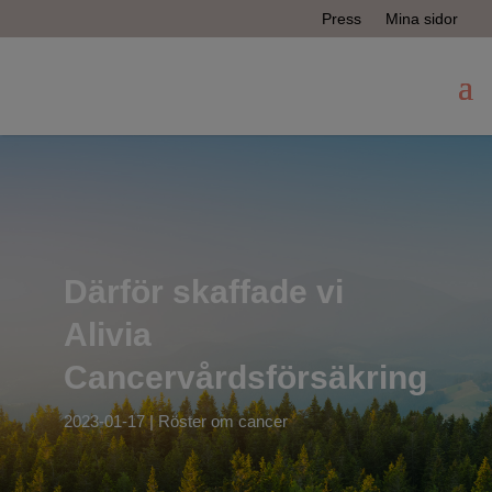
Press
Mina sidor
Därför skaffade vi
Alivia
Cancervårdsförsäkring
2023-01-17
|
Röster om cancer