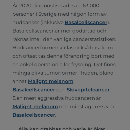
År 2020 diagnostiserades ca 63 000
personer i Sverige med någon form av
hudcancer (inklusive
Basalcellscancer
).
Basalcellscancer är mer godartad och
räknas inte i den vanliga cancerstatistiken.
Hudcancerformen kallas också basaliom
och oftast tas denna förändring bort med
en enkel operation eller frysning. Det finns
många olika tumörformer i huden, bland
annat
Malignt melanom
,
Basalcellscancer
och
Skivepitelcancer
.
Den mest aggressiva hudcancern är
Malignt melanom
och minst aggressiv är
Basalcellscancer
.
Alla kan drabbas och varje år ökar